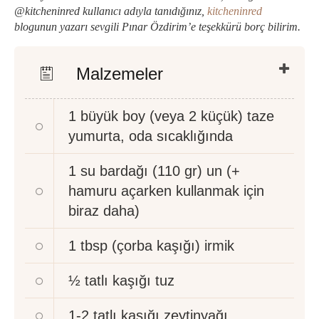
@kitcheninred kullanıcı adıyla tanıdığınız,
kitcheninred
blogunun yazarı sevgili Pınar Özdirim’e teşekkürü borç bilirim.
Malzemeler
1 büyük boy (veya 2 küçük)
taze
yumurta, oda sıcaklığında
1 su bardağı (110 gr)
un (+
hamuru açarken kullanmak için
biraz daha)
1 tbsp (çorba kaşığı)
irmik
½ tatlı kaşığı
tuz
1-2 tatlı kaşığı
zeytinyağı