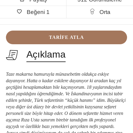
Beğeni
1
Orta
TARIFE ATLA
Açıklama
Taze makarna hamuruyla münasebetim oldukça eskiye
dayanıyor. Hatta o kadar eskilere dayanıyor ki aradan kaç yıl
geçtiğini hesaplamaktan bile kaçınıyorum. 18 yaşlarındaydım
nasıl yapıldığını öğrendiğimde. Ve İskandinavyanın incisi tabir
edilen şehirde, Türk sefaretinin “küçük hanımı” idim. Büyükelçi
veya diğer üst düzey bir devlet yetkilisinin kızıysanız sefaret
personeli size böyle hitap eder. O dönem sefarette hizmet veren
aşçımız Rıza Usta sanırım birebir tanıdığım ilk profesyonel
aşçıydı ve özellikle bazı yemekleri gerçekten nefis yapardı.
Ayrıca şimdi düşünüyorum da çok da sabırlı bir adammış zira