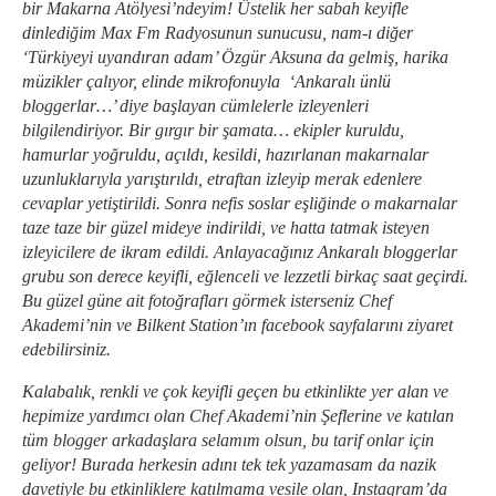
bir Makarna Atölyesi’ndeyim! Üstelik her sabah keyifle
dinlediğim Max Fm Radyosunun sunucusu, nam-ı diğer
‘Türkiyeyi uyandıran adam’ Özgür Aksuna da gelmiş, harika
müzikler çalıyor, elinde mikrofonuyla ‘Ankaralı ünlü
bloggerlar…’ diye başlayan cümlelerle izleyenleri
bilgilendiriyor. Bir gırgır bir şamata… ekipler kuruldu,
hamurlar yoğruldu, açıldı, kesildi, hazırlanan makarnalar
uzunluklarıyla yarıştırıldı, etraftan izleyip merak edenlere
cevaplar yetiştirildi. Sonra nefis soslar eşliğinde o makarnalar
taze taze bir güzel mideye indirildi, ve hatta tatmak isteyen
izleyicilere de ikram edildi. Anlayacağınız Ankaralı bloggerlar
grubu son derece keyifli, eğlenceli ve lezzetli birkaç saat geçirdi.
Bu güzel güne ait fotoğrafları görmek isterseniz Chef
Akademi’nin ve Bilkent Station’ın facebook sayfalarını ziyaret
edebilirsiniz.
Kalabalık, renkli ve çok keyifli geçen bu etkinlikte yer alan ve
hepimize yardımcı olan Chef Akademi’nin Şeflerine ve katılan
tüm blogger arkadaşlara selamım olsun, bu tarif onlar için
geliyor! Burada herkesin adını tek tek yazamasam da nazik
davetiyle bu etkinliklere katılmama vesile olan, Instagram’da