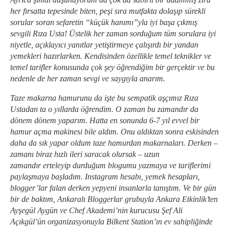
her fırsatta tepesinde biten, peşi sıra mutfakta dolaşıp sürekli
sorular soran sefaretin “küçük hanımı”yla iyi başa çıkmış
sevgili Rıza Usta! Üstelik her zaman sorduğum tüm sorulara iyi
niyetle, açıklayıcı yanıtlar yetiştirmeye çalışırdı bir yandan
yemekleri hazırlarken. Kendisinden özellikle temel teknikler ve
temel tarifler konusunda çok şey öğrendiğim bir gerçektir ve bu
nedenle de her zaman sevgi ve saygıyla anarım.
Taze makarna hamurunu da işte bu sempatik aşçımız Rıza
Ustadan ta o yıllarda öğrendim. O zaman bu zamandır da
dönem dönem yaparım. Hatta en sonunda 6-7 yıl evvel bir
hamur açma makinesi bile aldım. Onu aldıktan sonra eskisinden
daha da sık yapar oldum taze hamurdan makarnaları. Derken –
zamanı biraz hızlı ileri saracak olursak – uzun
zamandır erteleyip durduğum blogumu yazmaya ve tariflerimi
paylaşmaya başladım. Instagram hesabı, yemek hesapları,
blogger’lar falan derken yepyeni insanlarla tanıştım. Ve bir gün
bir de baktım, Ankaralı Bloggerlar grubuyla Ankara Etkinlik’ten
Ayşegül Aygün ve Chef Akademi’nin kurucusu Şef Ali
Açıkgül’ün organizasyonuyla Bilkent Station’ın ev sahipliğinde